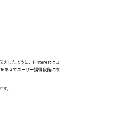
えしたように、Pinterestはロ
プをあえてユーザー獲得段階に
設
です。